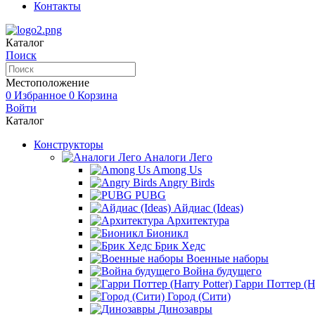
Контакты
Каталог
Поиск
Местоположение
0
Избранное
0
Корзина
Войти
Каталог
Конструкторы
Аналоги Лего
Among Us
Angry Birds
PUBG
Айдиас (Ideas)
Архитектура
Бионикл
Брик Хедс
Военные наборы
Война будущего
Гарри Поттер (Ha
Город (Сити)
Динозавры