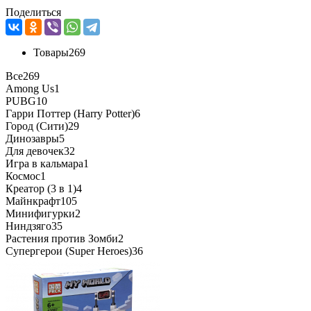
Поделиться
Товары
269
Все
269
Among Us
1
PUBG
10
Гарри Поттер (Harry Potter)
6
Город (Сити)
29
Динозавры
5
Для девочек
32
Игра в кальмара
1
Космос
1
Креатор (3 в 1)
4
Майнкрафт
105
Минифигурки
2
Ниндзяго
35
Растения против Зомби
2
Супергерои (Super Heroes)
36