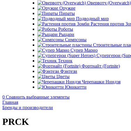
Овервотч (Overwatch)
Оружие
Пираты
Подводный мир
Растения против З
Роботы
Рыцари
Симпсоны
Строительные пла
Супер Марио
Супергерои (Supe
Техник
Фортнайт (Fortnite)
Фэнтези
Цветы
Черепашки Ниндзя
Юникитти
0
Сравнить выбранные элементы
Главная
Бренды и производители
PRCK