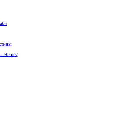
омби
стины
r Heroes)