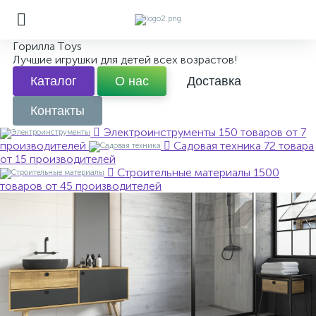
Горилла Toys
Лучшие игрушки для детей всех возрастов!
Каталог
О нас
Доставка
Контакты
Электроинструменты
150 товаров от 7
производителей
Садовая техника
72 товара
от 15 производителей
Строительные материалы
1500
товаров от 45 производителей