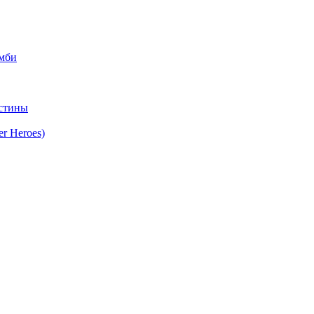
омби
стины
r Heroes)