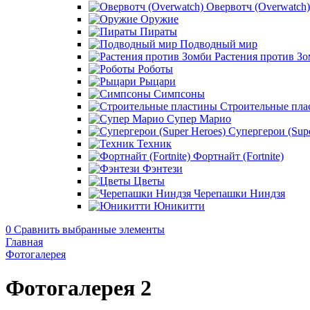
Овервотч (Overwatch)
Оружие
Пираты
Подводный мир
Растения против З
Роботы
Рыцари
Симпсоны
Строительные пла
Супер Марио
Супергерои (Supe
Техник
Фортнайт (Fortnite)
Фэнтези
Цветы
Черепашки Ниндзя
Юникитти
0
Сравнить выбранные элементы
Главная
Фотогалерея
Фотогалерея 2