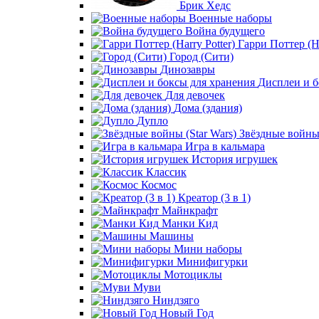
Брик Хедс
Военные наборы
Война будущего
Гарри Поттер (Ha
Город (Сити)
Динозавры
Дисплеи и б
Для девочек
Дома (здания)
Дупло
Звёздные войны 
Игра в кальмара
История игрушек
Классик
Космос
Креатор (3 в 1)
Майнкрафт
Манки Кид
Машины
Мини наборы
Минифигурки
Мотоциклы
Муви
Ниндзяго
Новый Год