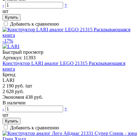
-
+
шт
Купить
Добавить к сравнению
-17%
Быстрый просмотр
Артикул:
11393
Конструктор LARI аналог LEGO 21315 Раскрывающаяся
книга
Бренд
LARI
2 190 руб.
/шт
2 628 руб.
Экономия 438 руб.
В наличии
-
+
шт
Купить
Добавить к сравнению