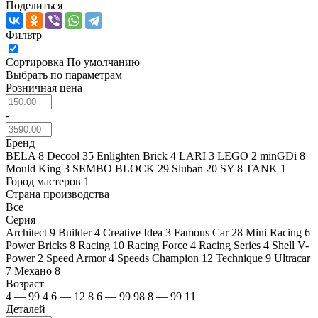
Поделиться
Фильтр
Сортировка
По умолчанию
Выбрать по параметрам
Розничная цена
-
Бренд
BELA
8
Decool
35
Enlighten Brick
4
LARI
3
LEGO
2
minGDi
8
Mould King
3
SEMBO BLOCK
29
Sluban
20
SY
8
TANK
1
Город мастеров
1
Страна производства
Все
Серия
Architect
9
Builder
4
Creative Idea
3
Famous Car
28
Mini Racing
6
Power Bricks
8
Racing
10
Racing Force
4
Racing Series
4
Shell V-
Power
2
Speed Armor
4
Speeds Champion
12
Technique
9
Ultracar
7
Механо
8
Возраст
4 — 99
4
6 — 12
8
6 — 99
98
8 — 99
11
Деталей