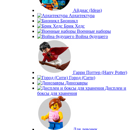
Айдиас (Ideas)
Архитектура
Бионикл
Брик Хедс
Военные наборы
Война будущего
Гарри Поттер (Harry Potter)
Город (Сити)
Динозавры
Дисплеи и
боксы для хранения
Для девочек