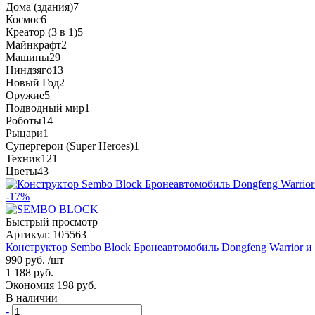
Дома (здания)
7
Космос
6
Креатор (3 в 1)
5
Майнкрафт
2
Машины
29
Ниндзяго
13
Новый Год
2
Оружие
5
Подводный мир
1
Роботы
14
Рыцари
1
Супергерои (Super Heroes)
1
Техник
121
Цветы
43
-17%
Быстрый просмотр
Артикул:
105563
Конструктор Sembo Block Бронеавтомобиль Dongfeng Warrior и 
990 руб.
/шт
1 188 руб.
Экономия 198 руб.
В наличии
-
+