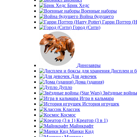
Брик Хедс
Военные наборы
Война будущего
Гарри Поттер (Ha
Город (Сити)
Динозавры
Дисплеи и б
Для девочек
Дома (здания)
Дупло
Звёздные войны 
Игра в кальмара
История игрушек
Классик
Космос
Креатор (3 в 1)
Майнкрафт
Манки Кид
Машины