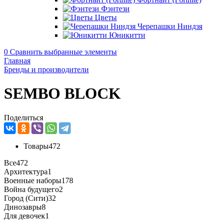
Фэнтези
Цветы
Черепашки Ниндзя
Юникитти
0
Сравнить выбранные элементы
Главная
Бренды и производители
SEMBO BLOCK
Поделиться
Товары
472
Все
472
Архитектура
1
Военные наборы
178
Война будущего
2
Город (Сити)
32
Динозавры
8
Для девочек
1