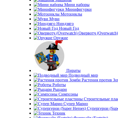
Мини наборы
Минифигурки
Мотоциклы
Муви
Ниндзяго
Новый Год
Овервотч (Overwatch)
Оружие
Пираты
Подводный мир
Растения против З
Роботы
Рыцари
Симпсоны
Строительные пла
Супер Марио
Супергерои (Supe
Техник
Фортнайт (Fortnite)