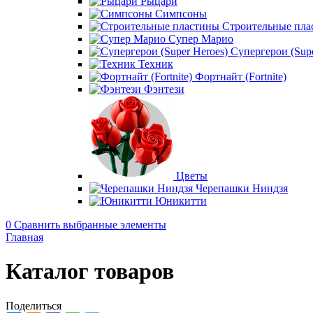
Рыцари
Симпсоны
Строительные пла
Супер Марио
Супергерои (Supe
Техник
Фортнайт (Fortnite)
Фэнтези
Цветы
Черепашки Ниндзя
Юникитти
0
Сравнить выбранные элементы
Главная
Каталог товаров
Поделиться