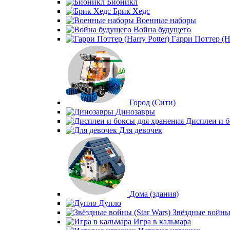
Бионикл
Брик Хедс
Военные наборы
Война будущего
Гарри Поттер (Ha
Город (Сити)
Динозавры
Дисплеи и б
Для девочек
Дома (здания)
Дупло
Звёздные войны 
Игра в кальмара