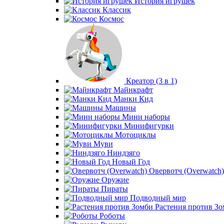
История игрушек
Классик
Космос
Креатор (3 в 1)
Майнкрафт
Манки Кид
Машины
Мини наборы
Минифигурки
Мотоциклы
Муви
Ниндзяго
Новый Год
Овервотч (Overwatch)
Оружие
Пираты
Подводный мир
Растения против З
Роботы