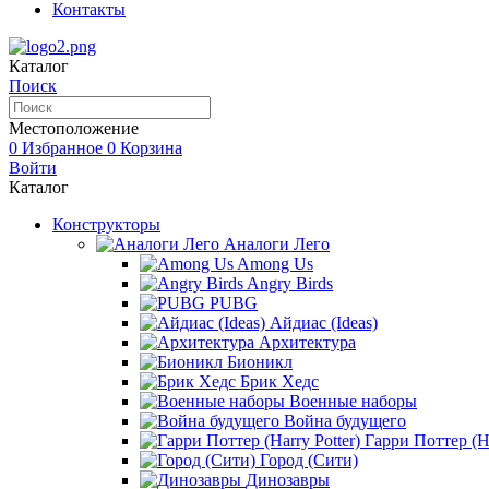
Контакты
Каталог
Поиск
Местоположение
0
Избранное
0
Корзина
Войти
Каталог
Конструкторы
Аналоги Лего
Among Us
Angry Birds
PUBG
Айдиас (Ideas)
Архитектура
Бионикл
Брик Хедс
Военные наборы
Война будущего
Гарри Поттер (Ha
Город (Сити)
Динозавры