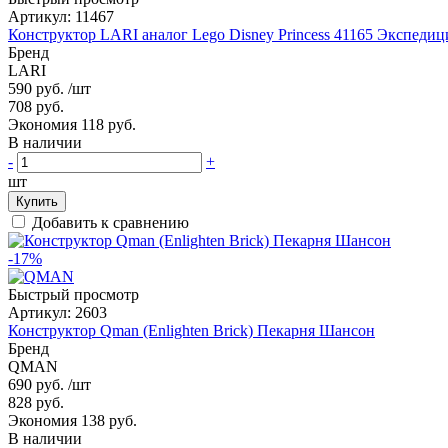
Артикул:
11467
Конструктор LARI аналог Lego Disney Princess 41165 Экспеди
Бренд
LARI
590 руб.
/шт
708 руб.
Экономия 118 руб.
В наличии
-
+
шт
Купить
Добавить к сравнению
-17%
Быстрый просмотр
Артикул:
2603
Конструктор Qman (Enlighten Brick) Пекарня Шансон
Бренд
QMAN
690 руб.
/шт
828 руб.
Экономия 138 руб.
В наличии