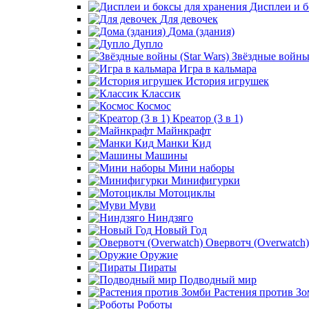
Дисплеи и б
Для девочек
Дома (здания)
Дупло
Звёздные войны 
Игра в кальмара
История игрушек
Классик
Космос
Креатор (3 в 1)
Майнкрафт
Манки Кид
Машины
Мини наборы
Минифигурки
Мотоциклы
Муви
Ниндзяго
Новый Год
Овервотч (Overwatch)
Оружие
Пираты
Подводный мир
Растения против З
Роботы