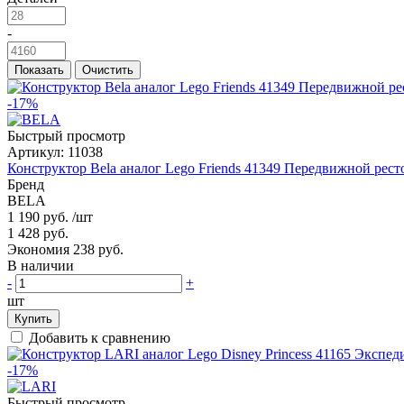
-
Показать
Очистить
-17%
Быстрый просмотр
Артикул:
11038
Конструктор Bela аналог Lego Friends 41349 Передвижной рест
Бренд
BELA
1 190 руб.
/шт
1 428 руб.
Экономия 238 руб.
В наличии
-
+
шт
Купить
Добавить к сравнению
-17%
Быстрый просмотр