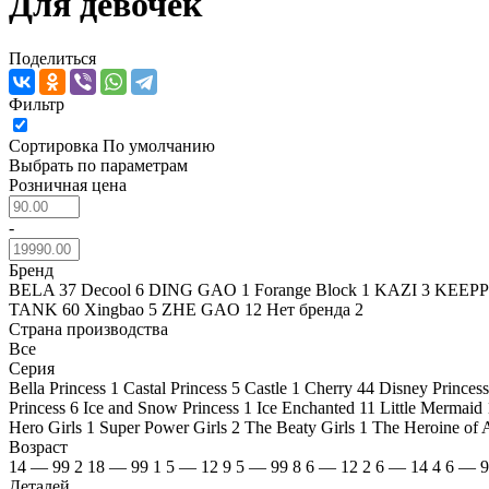
Для девочек
Поделиться
Фильтр
Сортировка
По умолчанию
Выбрать по параметрам
Розничная цена
-
Бренд
BELA
37
Decool
6
DING GAO
1
Forange Block
1
KAZI
3
KEEP
TANK
60
Xingbao
5
ZHE GAO
12
Нет бренда
2
Страна производства
Все
Серия
Bella Princess
1
Castal Princess
5
Castle
1
Cherry
44
Disney Princes
Princess
6
Ice and Snow Princess
1
Ice Enchanted
11
Little Mermaid
Hero Girls
1
Super Power Girls
2
The Beaty Girls
1
The Heroine of 
Возраст
14 — 99
2
18 — 99
1
5 — 12
9
5 — 99
8
6 — 12
2
6 — 14
4
6 — 
Деталей