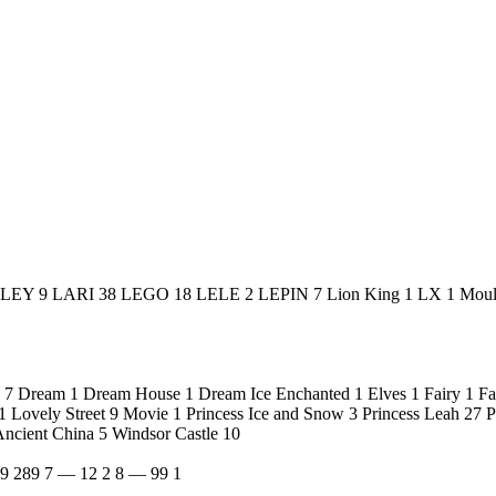
PLEY
9
LARI
38
LEGO
18
LELE
2
LEPIN
7
Lion King
1
LX
1
Moul
s
7
Dream
1
Dream House
1
Dream Ice Enchanted
1
Elves
1
Fairy
1
Fa
1
Lovely Street
9
Movie
1
Princess Ice and Snow
3
Princess Leah
27
P
Ancient China
5
Windsor Castle
10
99
289
7 — 12
2
8 — 99
1