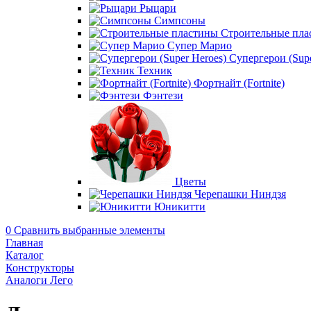
Рыцари
Симпсоны
Строительные пла
Супер Марио
Супергерои (Supe
Техник
Фортнайт (Fortnite)
Фэнтези
Цветы
Черепашки Ниндзя
Юникитти
0
Сравнить выбранные элементы
Главная
Каталог
Конструкторы
Аналоги Лего