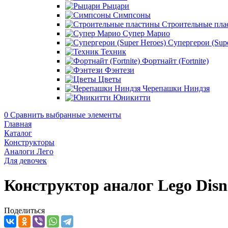
Рыцари
Симпсоны
Строительные пла
Супер Марио
Супергерои (Supe
Техник
Фортнайт (Fortnite)
Фэнтези
Цветы
Черепашки Ниндзя
Юникитти
0
Сравнить выбранные элементы
Главная
Каталог
Конструкторы
Аналоги Лего
Для девочек
Конструктор аналог Lego Disn
Поделиться