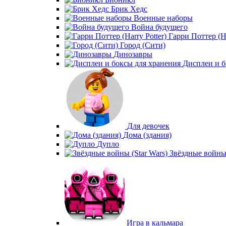
Брик Хедс
Военные наборы
Война будущего
Гарри Поттер (Ha
Город (Сити)
Динозавры
Дисплеи и б
Для девочек
Дома (здания)
Дупло
Звёздные войны 
Игра в кальмара