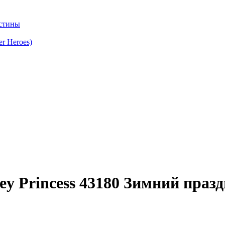
стины
r Heroes)
ey Princess 43180 Зимний праз