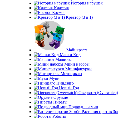
История игрушек
Классик
Космос
Креатор (3 в 1)
Майнкрафт
Манки Кид
Машины
Мини наборы
Минифигурки
Мотоциклы
Муви
Ниндзяго
Новый Год
Овервотч (Overwatch)
Оружие
Пираты
Подводный мир
Растения против З
Роботы