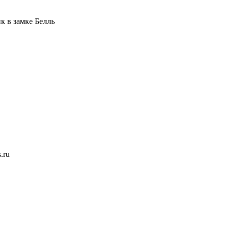
к в замке Белль
.ru