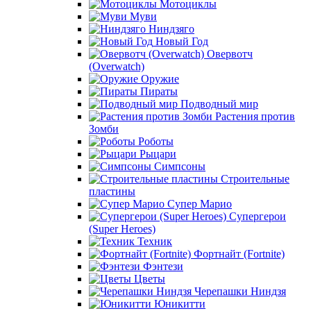
Мотоциклы
Муви
Ниндзяго
Новый Год
Овервотч
(Overwatch)
Оружие
Пираты
Подводный мир
Растения против
Зомби
Роботы
Рыцари
Симпсоны
Строительные
пластины
Супер Марио
Супергерои
(Super Heroes)
Техник
Фортнайт (Fortnite)
Фэнтези
Цветы
Черепашки Ниндзя
Юникитти