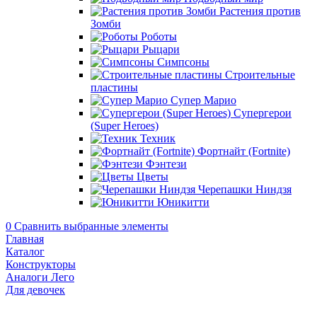
Растения против
Зомби
Роботы
Рыцари
Симпсоны
Строительные
пластины
Супер Марио
Супергерои
(Super Heroes)
Техник
Фортнайт (Fortnite)
Фэнтези
Цветы
Черепашки Ниндзя
Юникитти
0
Сравнить выбранные элементы
Главная
Каталог
Конструкторы
Аналоги Лего
Для девочек