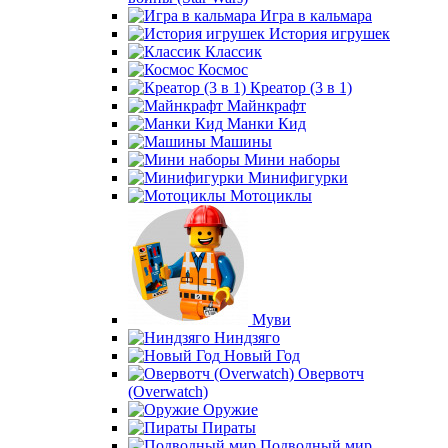
Игра в кальмара
История игрушек
Классик
Космос
Креатор (3 в 1)
Майнкрафт
Манки Кид
Машины
Мини наборы
Минифигурки
Мотоциклы
Муви
Ниндзяго
Новый Год
Овервотч
(Overwatch)
Оружие
Пираты
Подводный мир