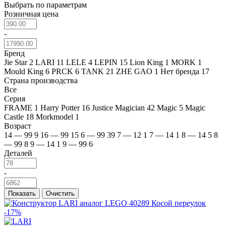
Выбрать по параметрам
Розничная цена
-
Бренд
Jie Star
2
LARI
11
LELE
4
LEPIN
15
Lion King
1
MORK
1
Mould King
6
PRCK
6
TANK
21
ZHE GAO
1
Нет бренда
17
Страна производства
Все
Серия
FRAME
1
Harry Potter
16
Justice Magician
42
Magic
5
Magic
Castle
18
Morkmodel
1
Возраст
14 — 99
9
16 — 99
15
6 — 99
39
7 — 12
1
7 — 14
1
8 — 14
5
8
— 99
8
9 — 14
1
9 — 99
6
Деталей
-
Показать
Очистить
-17%