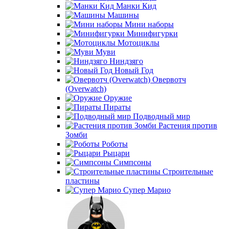
Манки Кид
Машины
Мини наборы
Минифигурки
Мотоциклы
Муви
Ниндзяго
Новый Год
Овервотч
(Overwatch)
Оружие
Пираты
Подводный мир
Растения против
Зомби
Роботы
Рыцари
Симпсоны
Строительные
пластины
Супер Марио