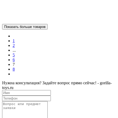
Бренд
818
Нет в наличии
Купить
Добавить к сравнению
Показать больше товаров
1
2
...
5
6
7
8
Нужна консультация? Задайте вопрос прямо сейчас! - gorilla-
toys.ru