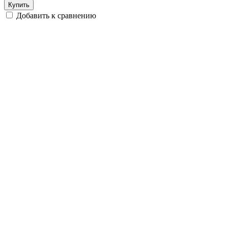
Купить
Добавить к сравнению
-17%
Быстрый просмотр
Артикул:
S7306
Конструктор аналог Lego Harry Potter 71043 Замок Хогвартс
Бренд
Lion King
14 990 руб.
/шт