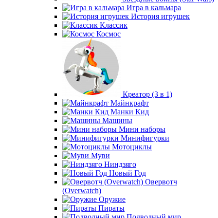
Игра в кальмара
История игрушек
Классик
Космос
Креатор (3 в 1)
Майнкрафт
Манки Кид
Машины
Мини наборы
Минифигурки
Мотоциклы
Муви
Ниндзяго
Новый Год
Овервотч
(Overwatch)
Оружие
Пираты
Подводный мир