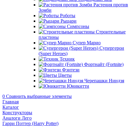
Растения против
Зомби
Роботы
Рыцари
Симпсоны
Строительные
пластины
Супер Марио
Супергерои
(Super Heroes)
Техник
Фортнайт (Fortnite)
Фэнтези
Цветы
Черепашки Ниндзя
Юникитти
0
Сравнить выбранные элементы
Главная
Каталог
Конструкторы
Аналоги Лего
Гарри Поттер (Harry Potter)