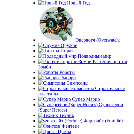
Новый Год
Овервотч (Overwatch)
Оружие
Пираты
Подводный мир
Растения против
Зомби
Роботы
Рыцари
Симпсоны
Строительные
пластины
Супер Марио
Супергерои
(Super Heroes)
Техник
Фортнайт (Fortnite)
Фэнтези
Цветы