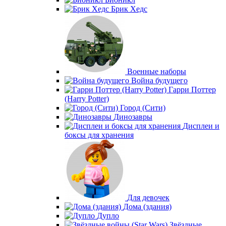
Брик Хедс
Военные наборы
Война будущего
Гарри Поттер
(Harry Potter)
Город (Сити)
Динозавры
Дисплеи и
боксы для хранения
Для девочек
Дома (здания)
Дупло
Звёздные