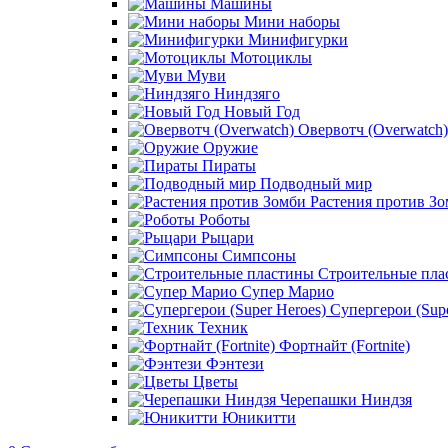
Машины
Мини наборы
Минифигурки
Мотоциклы
Муви
Ниндзяго
Новый Год
Овервотч (Overwatch)
Оружие
Пираты
Подводный мир
Растения против З
Роботы
Рыцари
Симпсоны
Строительные пла
Супер Марио
Супергерои (Supe
Техник
Фортнайт (Fortnite)
Фэнтези
Цветы
Черепашки Ниндзя
Юникитти