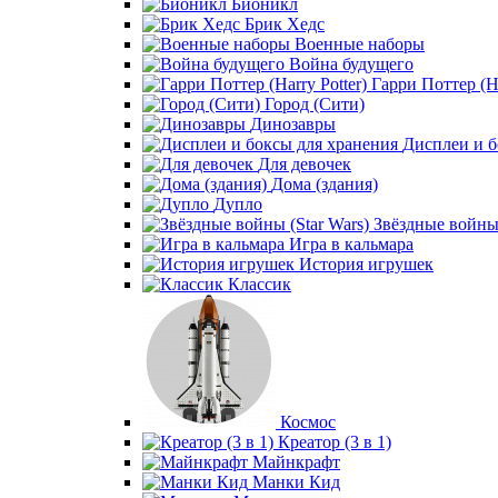
Бионикл
Брик Хедс
Военные наборы
Война будущего
Гарри Поттер (Ha
Город (Сити)
Динозавры
Дисплеи и б
Для девочек
Дома (здания)
Дупло
Звёздные войны 
Игра в кальмара
История игрушек
Классик
Космос
Креатор (3 в 1)
Майнкрафт
Манки Кид