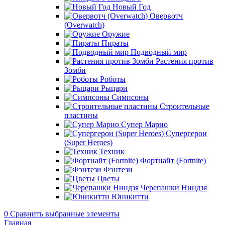
Новый Год
Овервотч
(Overwatch)
Оружие
Пираты
Подводный мир
Растения против
Зомби
Роботы
Рыцари
Симпсоны
Строительные
пластины
Супер Марио
Супергерои
(Super Heroes)
Техник
Фортнайт (Fortnite)
Фэнтези
Цветы
Черепашки Ниндзя
Юникитти
0
Сравнить выбранные элементы
Главная