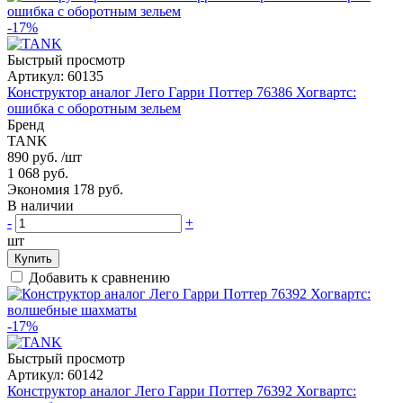
-17%
Быстрый просмотр
Артикул:
60135
Конструктор аналог Лего Гарри Поттер 76386 Хогвартс:
ошибка с оборотным зельем
Бренд
TANK
890 руб.
/шт
1 068 руб.
Экономия 178 руб.
В наличии
-
+
шт
Купить
Добавить к сравнению
-17%
Быстрый просмотр
Артикул:
60142
Конструктор аналог Лего Гарри Поттер 76392 Хогвартс: