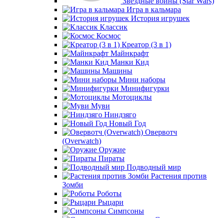
Звёздные войны (Star Wars)
Игра в кальмара
История игрушек
Классик
Космос
Креатор (3 в 1)
Майнкрафт
Манки Кид
Машины
Мини наборы
Минифигурки
Мотоциклы
Муви
Ниндзяго
Новый Год
Овервотч
(Overwatch)
Оружие
Пираты
Подводный мир
Растения против
Зомби
Роботы
Рыцари
Симпсоны