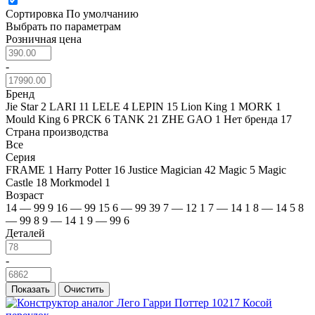
Сортировка
По умолчанию
Выбрать по параметрам
Розничная цена
-
Бренд
Jie Star
2
LARI
11
LELE
4
LEPIN
15
Lion King
1
MORK
1
Mould King
6
PRCK
6
TANK
21
ZHE GAO
1
Нет бренда
17
Страна производства
Все
Серия
FRAME
1
Harry Potter
16
Justice Magician
42
Magic
5
Magic
Castle
18
Morkmodel
1
Возраст
14 — 99
9
16 — 99
15
6 — 99
39
7 — 12
1
7 — 14
1
8 — 14
5
8
— 99
8
9 — 14
1
9 — 99
6
Деталей
-
Показать
Очистить