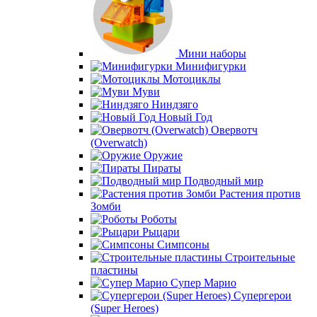
Мини наборы
Минифигурки
Мотоциклы
Муви
Ниндзяго
Новый Год
Овервотч
(Overwatch)
Оружие
Пираты
Подводный мир
Растения против
Зомби
Роботы
Рыцари
Симпсоны
Строительные
пластины
Супер Марио
Супергерои
(Super Heroes)